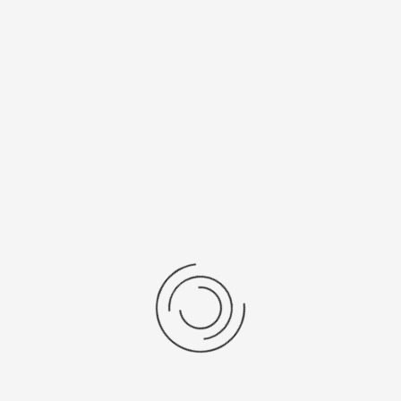
jugendleitung@tv-echterdingen-fussball.de
0178/3523053
Kontaktformular
Eine E-Mail senden
*
Benötigtes Feld
Name
*
E-Mail
*