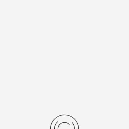
U14-II
Es gibt keine Beiträge in dieser Kategorie. Wenn
Unterkategorien angezeigt werden, können diese aber
Beiträge enthalten.
Impressum
Datenschutz
© 2026 TV Echterdingen 1892 e.V. - Fussballabteilung