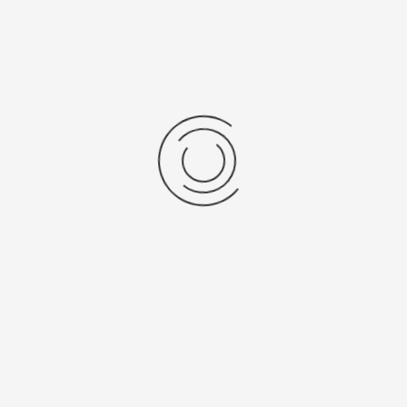
WEBMASTER
ALLGEMEIN
06. JANUAR 2026
ZUGRIFF
TVE unterliegt im Finale dem VfL Sin
uten Turnierstart erwischte der TV Echterdingen beim Dreikönigsturni
 mit Siegen über den
SV Sillenbuch
(4:0), Omonio GFV Vaihingen (4:1) u
s mit 15:1 Toren und 9 Punkten in die Zwischenrunde. Auch hier setzt
 Sindelfingen
(5:3). Im 1/4-Finale dann eine etwas knappere Kiste, ge
hiessen die Entscheidung bringen, welches der TVE mit 4:2 für sich en
gen, die wie der TVE aus der Vor- bzw. Zwischenrunde alle Partien sie
gegen die
SG Reutlingen
und traf nun erneut auf den VfL Sindelfingen ...
rlesen ...
WEBMASTER
ALLGEMEIN
01. JANUAR 2026
ZUGRIFF
35. Fauser HallenCup 2026