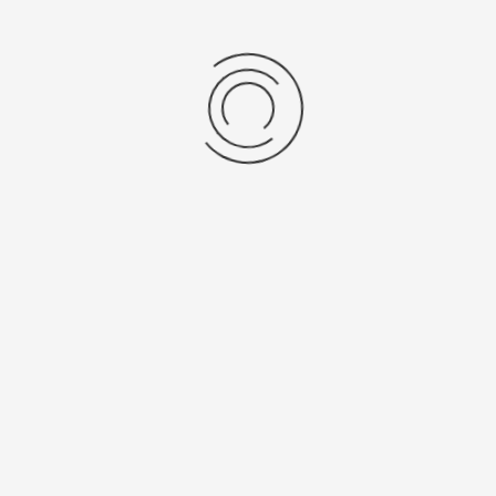
R.Dahm
News(2)
18. Februar 2014
Zugriffe: 9762
TVE Ostercamp vom 14-16-04.2014
für 6 - 14 jährige
Der TV Echterdingen als Ausrichter veranstaltet in den
Osterferien für alle 6 - 14 jährigen vom 14-16.04.2014
ein dreitägiges Trainingscamp auf dem Goldäckergelände.
Das Training + Vollverpflegung kostet 90 €, für TVE Mitglieder
und Geschwisterkinder nur 85 €.
Das Training wird von lizenzierten Trainern durchgeführt.
Weitere Fragen werden gerne unter der E-Mail-Adresse
beantwortet oder direkt
von Antonino Rizzo (Tel. 0172/2645927) oder Serdar Kurt
(Tel.0172/2589080).
Online-Anmeldeformular
U23: Erfolgreiche Vorbereitungsspiele
3:1-Sieg bei den Young Boys Reutlingen
Niederlage im Vorbereitungsspiel in Rottenburg
Verlorene Testspiele gegen Scharnhausen und