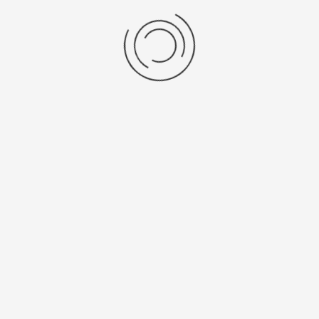
kus Müller
tin Kittelberger
eo Peretic
eo Peretic
Impressum
Datenschutz
© 2026 TV Echterdingen 1892 e.V. - Fussballabteilung