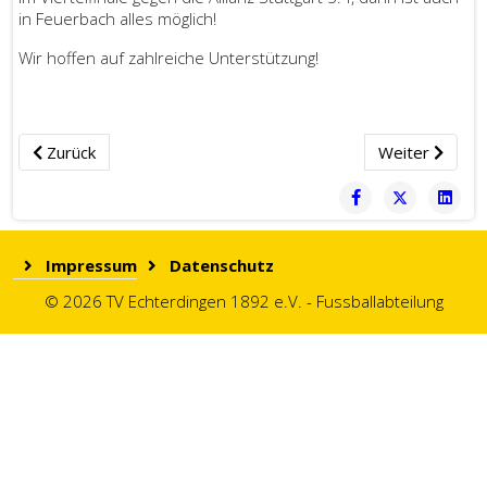
in Feuerbach alles möglich!
Wir hoffen auf zahlreiche Unterstützung!
Vorheriger Beitrag: Schade...Halbfinale leider verloren!
Nächster Beit
Zurück
Weiter
Impressum
Datenschutz
© 2026 TV Echterdingen 1892 e.V. - Fussballabteilung