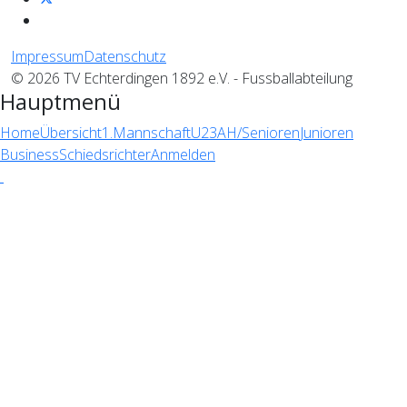
Impressum
Datenschutz
© 2026 TV Echterdingen 1892 e.V. - Fussballabteilung
Hauptmenü
Home
Übersicht
1.Mannschaft
U23
AH/Senioren
Junioren
Business
Schiedsrichter
Anmelden