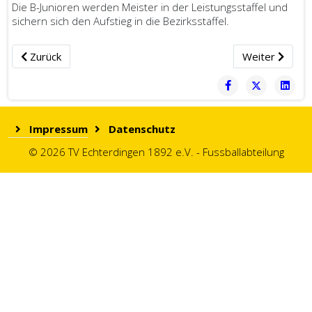
Die B-Junioren werden Meister in der Leistungsstaffel und
sichern sich den Aufstieg in die Bezirksstaffel.
Vorheriger Beitrag: 1995/06 - Aufstieg in die Landesliga
Nächster Beitr
Zurück
Weiter
Impressum
Datenschutz
© 2026 TV Echterdingen 1892 e.V. - Fussballabteilung