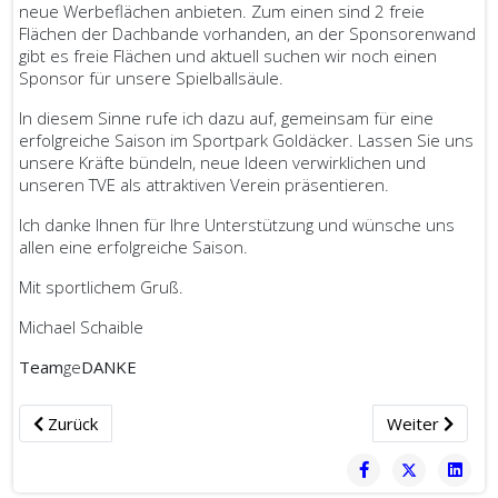
neue Werbeflächen anbieten. Zum einen sind 2 freie
Flächen der Dachbande vorhanden, an der Sponsorenwand
gibt es freie Flächen und aktuell suchen wir noch einen
Sponsor für unsere Spielballsäule.
In diesem Sinne rufe ich dazu auf, gemeinsam für eine
erfolgreiche Saison im Sportpark Goldäcker. Lassen Sie uns
unsere Kräfte bündeln, neue Ideen verwirklichen und
unseren TVE als attraktiven Verein präsentieren.
Ich danke Ihnen für Ihre Unterstützung und wünsche uns
allen eine erfolgreiche Saison.
Mit sportlichem Gruß.
Michael Schaible
Team
ge
DANKE
Vorheriger Beitrag: News vom gelb schwarzen Netzwerk…
Nächster Beitr
Zurück
Weiter