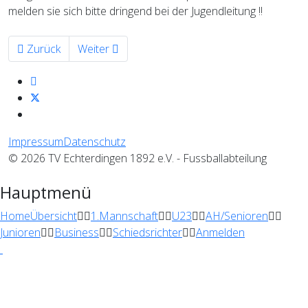
melden sie sich bitte dringend bei der Jugendleitung !!
Vorheriger Beitrag: Großes DANKESCHÖN den Krautfesthel
Nächster Beitrag: TVE Jugendmannschaften sin
Zurück
Weiter
Impressum
Datenschutz
© 2026 TV Echterdingen 1892 e.V. - Fussballabteilung
Hauptmenü
Home
Übersicht
1.Mannschaft
U23
AH/Senioren
Junioren
Business
Schiedsrichter
Anmelden