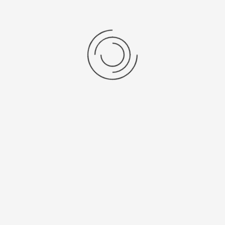
dem Ortsnachbarn Stetten in der Kreisstaffel antreten. Den
Auftakt machen am Sa. 16.09 die U15 beim MTV Stuttgart,
die U17 eröffnet eine Woche später, am So. 24.09. gegen
den
TSV Bernhausen
die Saison. Die U19 bestreitet am Mi.
04.10. ihr erstes Saisonspiel beim
SV Hoffeld
II.
Echterdingen müssen zum Oberliga-Absteiger
Neckarsulm
1:2 - TVE verliert das Kellerduell
Echterdinger treffen auf Tabellenachbar Biberach
TVE unterliegt im Echterdinger Derby mit 0:5
SV Özvatan Stuttgart - U23 1:10
Start
Zurück
4
5
6
7
8
9
10
11
Seite 9 von 38
LANDESLIGA
U23