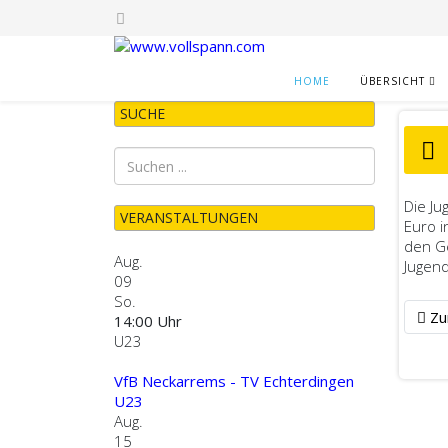
HOME
ÜBERSICHT
SUCHE
Die Ju
VERANSTALTUNGEN
Euro i
den Ge
Aug.
Jugend
09
So.
Vorh
Zu
14:00 Uhr
U23
VfB Neckarrems - TV Echterdingen
U23
Aug.
15