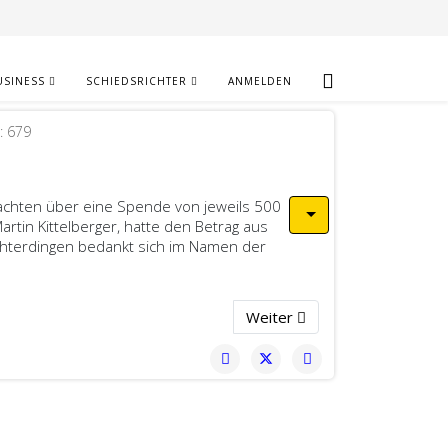
USINESS
SCHIEDSRICHTER
ANMELDEN
e: 679
nachten über eine Spende von jeweils 500
rtin Kittelberger, hatte den Betrag aus
chterdingen bedankt sich im Namen der
Nächster Beitrag: Rückblick H
Weiter