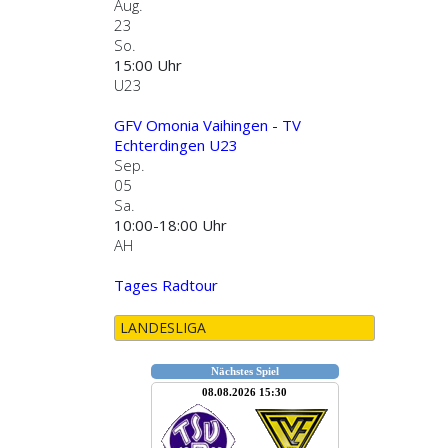
Aug.
23
So.
15:00 Uhr
U23
GFV Omonia Vaihingen - TV
Echterdingen U23
Sep.
05
Sa.
10:00-18:00 Uhr
AH
Tages Radtour
LANDESLIGA