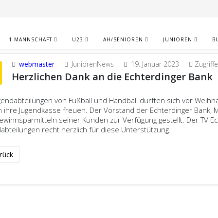
1.MANNSCHAFT
U23
AH/SENIOREN
JUNIOREN
B
webmaster
JuniorenNews
19. Januar 2023
Zugriff
Herzlichen Dank an die Echterdinger Bank
gendabteilungen von Fußball und Handball durften sich vor Weih
n ihre Jugendkasse freuen. Der Vorstand der Echterdinger Bank, Ma
winnsparmitteln seiner Kunden zur Verfügung gestellt. Der TV E
abteilungen recht herzlich für diese Unterstützung.
eriger Beitrag: Ankündigung Feriencamps
rück