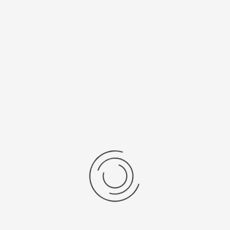
Den sportlichen Auftakt bildet das
1. Spiel der WFV-
Pokalrunde
gegen den TSG Hofherrnweiler-Unterrombach
(Verbandsliga) Spielbeginn 15:30 Uhr bei dem unsere
Mannschaft erstmals in der neuen Saison um den Einzug in
die nächste Runde kämpft. Wir ... [mehr]
Weiterlesen ...
P.Wunsch
News(2)
27. Juni 2026
Zugriffe: 584
"Ivan Cosic" gewinnt den TVE
Penalty-Cup
Das Team "Ivan
Cosic" hat die 29.
Auflage des TVE
Penalty-Cups
gewonnen, Auf den
Plätzen 2-4 folgten die
Mamnschaften von