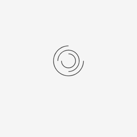
*
 Benötigtes Feld
Name
*
E-Mail
*
Betreff
*
Nachricht
*